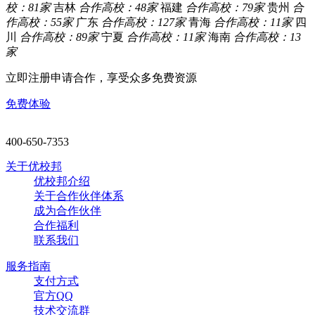
校：81家
吉林
合作高校：48家
福建
合作高校：79家
贵州
合
作高校：55家
广东
合作高校：127家
青海
合作高校：11家
四
川
合作高校：89家
宁夏
合作高校：11家
海南
合作高校：13
家
立即注册申请合作，享受众多免费资源
免费体验
400-650-7353
关于优校邦
优校邦介绍
关于合作伙伴体系
成为合作伙伴
合作福利
联系我们
服务指南
支付方式
官方QQ
技术交流群