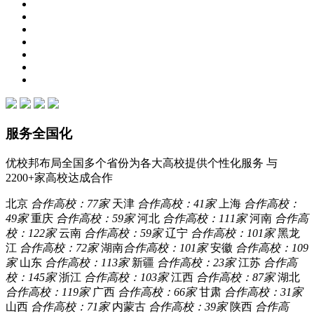
服务全国化
优校邦布局全国多个省份为各大高校提供个性化服务 与
2200+家高校达成合作
北京
合作高校：77家
天津
合作高校：41家
上海
合作高校：
49家
重庆
合作高校：59家
河北
合作高校：111家
河南
合作高
校：122家
云南
合作高校：59家
辽宁
合作高校：101家
黑龙
江
合作高校：72家
湖南
合作高校：101家
安徽
合作高校：109
家
山东
合作高校：113家
新疆
合作高校：23家
江苏
合作高
校：145家
浙江
合作高校：103家
江西
合作高校：87家
湖北
合作高校：119家
广西
合作高校：66家
甘肃
合作高校：31家
山西
合作高校：71家
内蒙古
合作高校：39家
陕西
合作高